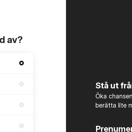
ad av?
Stå ut f
Öka chansen 
berätta lite 
Prenumer